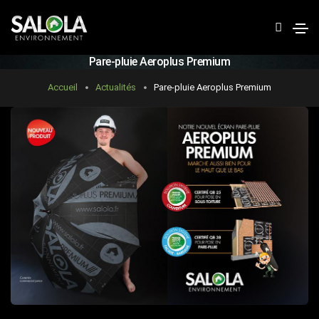
R
e
c
Pare-pluie Aeroplus Premium
h
Accueil
Actualités
Pare-pluie Aeroplus Premium
e
r
c
h
e
r